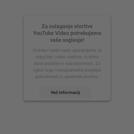
Za nalaganje storitve
YouTube Video potrebujemo
vaše soglasje!
Storitev tretjih oseb uporabljamo za
vključitev video vsebine, ki lahko
zbira podatke o vaši aktivnosti. Za
ogled tega videoposnetka preglejte
podrobnosti in sprejmite storitev.
Več informacij
Sprejmi
powered by
Usercentrics Consent
Management Platform