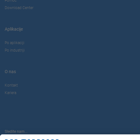
Pomoč
Download Center
Aplikacije
Po aplikaciji
Po industriji
O nas
Kontakt
Kariera
Sledite nam...