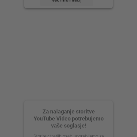
Sprejmi
powered by
Usercentrics Consent
Management Platform
Za nalaganje storitve
YouTube Video potrebujemo
vaše soglasje!
Storitev tretjih oseb uporabljamo za