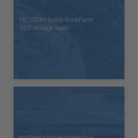
HC10DTP builds RockFarm
CO2 storage walls