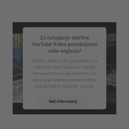
Za nalaganje storitve
YouTube Video potrebujemo
vaše soglasje!
Storitev tretjih oseb uporabljamo za
vključitev video vsebine, ki lahko
zbira podatke o vaši aktivnosti. Za
ogled tega videoposnetka preglejte
podrobnosti in sprejmite storitev.
Več informacij
Sprejmi
powered by
Usercentrics Consent