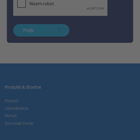
Pošlji
Produkti & Storitve
Produkti
Usposabljanja
Pomoč
Download Center