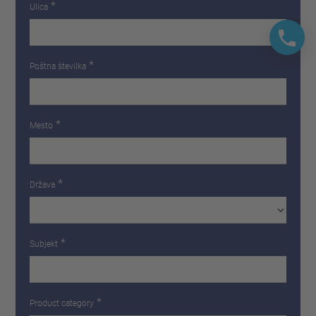
*
Ulica
*
Poštna številka
*
Mesto
*
Država
*
Subjekt
*
Product category