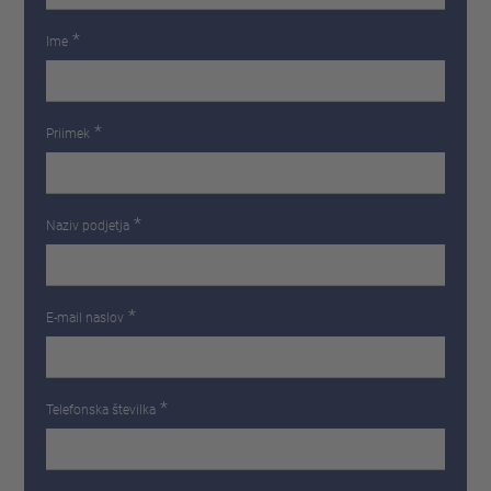
*
Ime
*
Priimek
*
Naziv podjetja
*
E-mail naslov
*
Telefonska številka