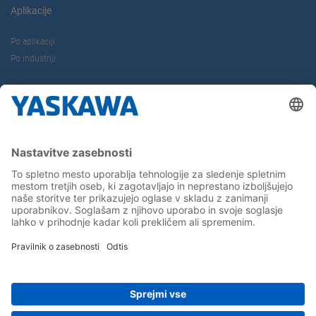
Aplikacije
Po aplikaciji
Po industriji
O nas
Kontakt
Kariera
Sledite nam...