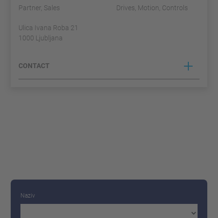
Partner, Sales
Drives, Motion, Controls
Ulica Ivana Roba 21
1000 Ljubljana
CONTACT
Naziv