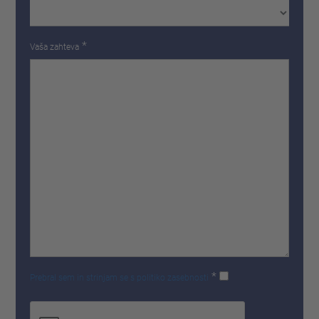
*
Vaša zahteva
*
Prebral sem in strinjam se s politiko zasebnosti