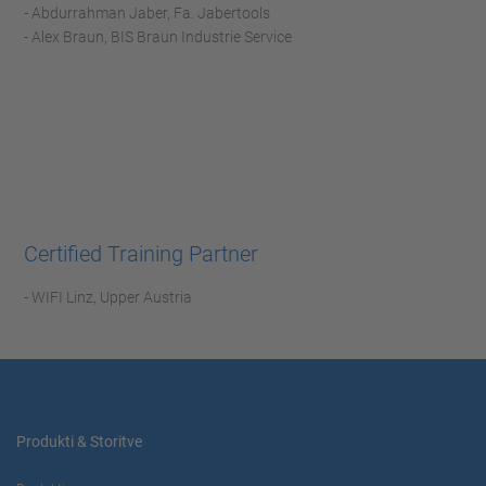
- Abdurrahman Jaber, Fa. Jabertools
- Alex Braun, BIS Braun Industrie Service
Certified Training Partner
- WIFI Linz, Upper Austria
Produkti & Storitve