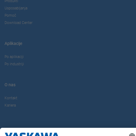
Produkti
Usposabljanja
Pomoč
Download Center
Aplikacije
Po aplikaciji
Po industriji
O nas
Kontakt
Kariera