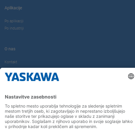
Aplikacije
Po aplikaciji
Po industriji
O nas
Kontakt
Kariera
Sledite nam...