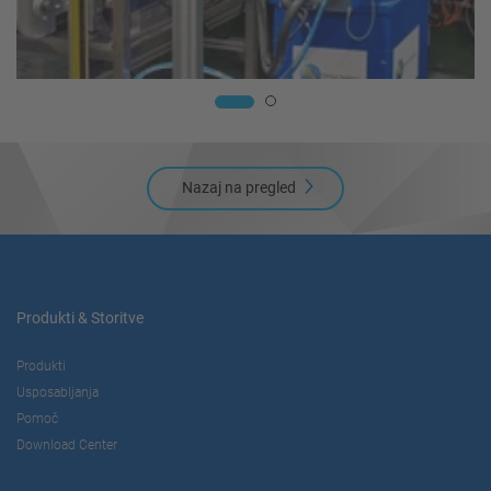
Nazaj na pregled
Produkti & Storitve
Produkti
Usposabljanja
Pomoč
Download Center